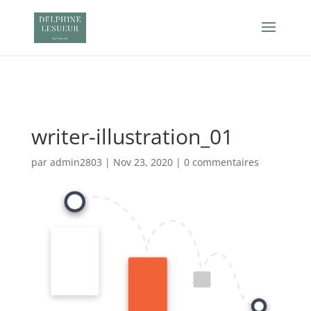
Retrouvez Delphine Lesueur sur Resalib : annuaire,
référencement et prise de rendez-vous pour les Sophrologues
writer-illustration_01
par
admin2803
|
Nov 23, 2020
|
0 commentaires