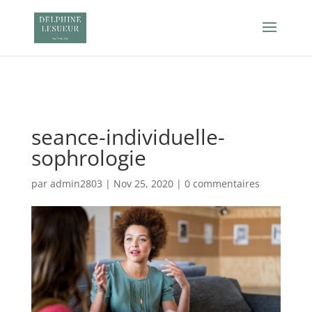
Retrouvez Delphine Lesueur sur Resalib : annuaire,
référencement et prise de rendez-vous pour les Sophrologues
seance-individuelle-
sophrologie
par
admin2803
|
Nov 25, 2020
|
0 commentaires