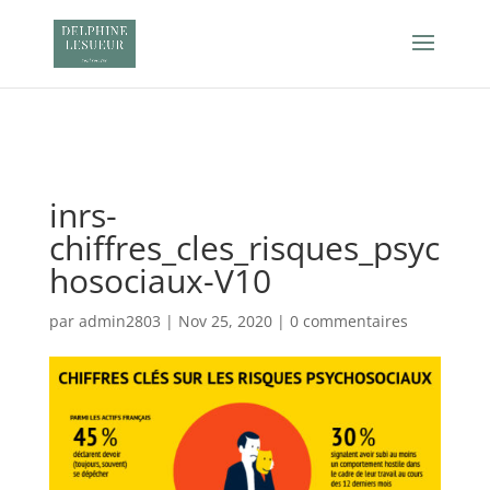
Retrouvez Delphine Lesueur sur Resalib : annuaire,
référencement et prise de rendez-vous pour les Sophrologues
inrs-
chiffres_cles_risques_psyc
hosociaux-V10
par
admin2803
|
Nov 25, 2020
|
0 commentaires