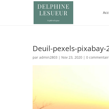
Retrouvez Delphine Lesueur sur Resalib : annuaire, référencement
Acc
Deuil-pexels-pixabay
par
admin2803
|
Nov 23, 2020
|
0 commentair