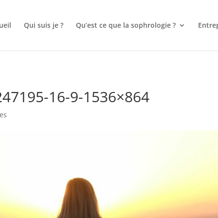
 et prise de rendez-vous pour les Sophrologues
ueil
Qui suis je ?
Qu’est ce que la sophrologie ?
Entre
-247195-16-9-1536×864
es