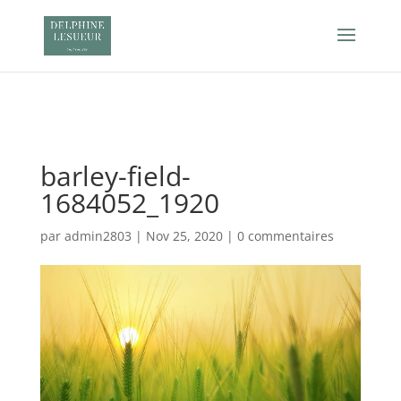
Retrouvez Delphine Lesueur sur Resalib : annuaire,
référencement et prise de rendez-vous pour les Sophrologues
barley-field-
1684052_1920
par
admin2803
|
Nov 25, 2020
|
0 commentaires